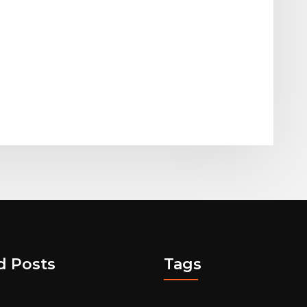
d Posts
Tags