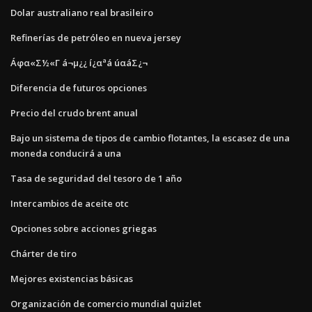
Dolar australiano real brasileiro
Refinerías de petróleo en nueva jersey
Áφα«Σ½«Γ á¬µ¿¿ í¿αªá úαáΣ¿¬
Diferencia de futuros opciones
Precio del crudo brent anual
Bajo un sistema de tipos de cambio flotantes, la escasez de una
moneda conducirá a una
Tasa de seguridad del tesoro de 1 año
Intercambios de aceite otc
Opciones sobre acciones griegas
Chárter de tiro
Mejores existencias básicas
Organización de comercio mundial quizlet