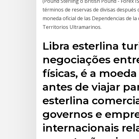
(Pound Sterling o British Pound - Forex 
términos de reservas de divisas después de
moneda oficial de las Dependencias de la 
Territorios Ultramarinos.
Libra esterlina tu
negociações entr
físicas, é a moe
antes de viajar par
esterlina comercia
governos e empre
internacionais re