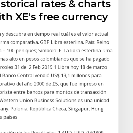
storical rates & charts
th XE's free currency
 y descubra en tiempo real cuál es el valor actual
orma comparativa. GBP Libra esterlina. País: Reino
a = 100 peniques; Símbolo: £. La libra esterlina Una
io mas alto en pesos colombianos que se ha pagado
iércoles 31 de 2 Feb 2019 1 Libra hoy 18 de marzo
l Banco Central vendió US$ 13,1 millones para
morativo del año 2000 de £5, que fue impreso en
rista entre bancos para montos de transacción
. Western Union Business Solutions es una unidad
ny. Polonia, República Checa, Singapur, Hong
os países
cripción de los Resultados. 1 AUD, USD, 0,61809