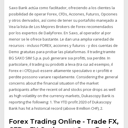
Saxo Bank actúa como facilitador, ofreciendo a los clientes la
posibilidad de operar Forex, CFDs, Acciones, Futuros, Opciones
y otros derivados, así como de tener su portafolio manejado a
Vea la lista de Los Mejores Brokers de Forex recomendados
por los expertos de DailyForex. En Saxo, al operador al por
menor se le ofrece bastante. Le dan una amplia variedad de
recursos - incluso FOREX, acciones y futuros - y dos cuentas de
Demo gratuitas para probar las plataformas. Il trading tramite
BG SAXO SIM S.p.a. può generare sia profitti, sia perdite. In
particolare, il trading su prodotti a leva (tra cui ad esempio, il
Forex e i CFD) può essere altamente speculativo e i profitti e
perdite possono variare rapidamente. Considering the general
concerns about the financial situation of the market
participants after the recent oil and stocks price drops as well
as high volatility on the currency markets, Dukascopy Bank is
reporting the following: 1. The YTD profit 2020 of Dukascopy
Bank has hit a historical record (above 8 million CHF), 2.
Forex Trading Online - Trade FX,