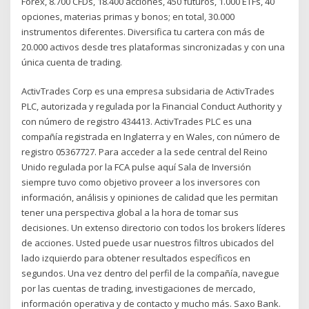
Forex, 8.700 CFDs, 18.400 acciones, 450 futuros, 1.000 ETFs, 40
opciones, materias primas y bonos; en total, 30.000
instrumentos diferentes. Diversifica tu cartera con más de
20.000 activos desde tres plataformas sincronizadas y con una
única cuenta de trading.
ActivTrades Corp es una empresa subsidaria de ActivTrades
PLC, autorizada y regulada por la Financial Conduct Authority y
con número de registro 434413. ActivTrades PLC es una
compañía registrada en Inglaterra y en Wales, con número de
registro 05367727. Para acceder a la sede central del Reino
Unido regulada por la FCA pulse aquí Sala de Inversión
siempre tuvo como objetivo proveer a los inversores con
información, análisis y opiniones de calidad que les permitan
tener una perspectiva global a la hora de tomar sus
decisiones. Un extenso directorio con todos los brokers líderes
de acciones. Usted puede usar nuestros filtros ubicados del
lado izquierdo para obtener resultados específicos en
segundos. Una vez dentro del perfil de la compañía, navegue
por las cuentas de trading, investigaciones de mercado,
información operativa y de contacto y mucho más. Saxo Bank.