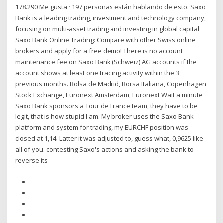
178.290 Me gusta · 197 personas están hablando de esto. Saxo
Bank is a leading trading, investment and technology company,
focusing on multi-asset trading and investing in global capital
Saxo Bank Online Trading: Compare with other Swiss online
brokers and apply for a free demo! There is no account
maintenance fee on Saxo Bank (Schweiz) AG accounts if the
account shows at least one trading activity within the 3
previous months. Bolsa de Madrid, Borsa Italiana, Copenhagen
Stock Exchange, Euronext Amsterdam, Euronext Wait a minute
Saxo Bank sponsors a Tour de France team, they have to be
legit, that is how stupid I am. My broker uses the Saxo Bank
platform and system for trading, my EURCHF position was
closed at 1,14. Latter it was adjusted to, guess what, 0,9625 like
all of you. contesting Saxo's actions and asking the bank to
reverse its