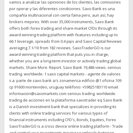
vamos a analizar las opiniones de los clientes, las comisiones
por operar y las diferentes condiciones. Saxo Bank es una
compañía multinacional con cierta fama pero, aun así, hay
brokers mejores. With over 35,000 instruments, Saxo Bank
offers both forex trading and share-market CFDs through its
award-winning trading platform with features including up to
66:1 leverage, spreads from 0.4 pips and Saxo Capital Reviews
averaging 7.1/10 from 182 reviews. SaxoTraderGO is our
award-winning trading platform that puts you in charge,
whether you are a long-term investor or actively trading global
markets. Share More. Report. Saxo Bank 19,486 views. serious
trading. worldwide. 1 saxo capital markets - agente de valores
s.a. parte de saxo bank a/s zonamerica edificio @1 oficina 109
cp 91600 montevideo, uruguay teléfono: +59825183110 email:
informacion@saxomarkets.com serious trading. worldwide.
trading de acciones en la plataforma saxotrader eq Saxo Bank
is a Danish investment bank that specializes in providing its
clients with online trading services for various types of
financial instruments including CFD's, Bonds, Equities, Forex
SaxoTraderGO is a cross device online trading platform - Trade
and control your investments moving seamlessly between